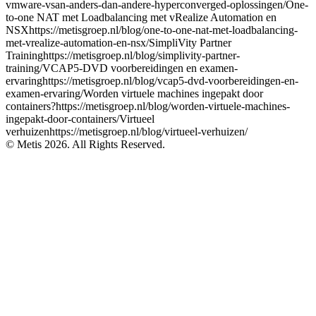
vmware-vsan-anders-dan-andere-hyperconverged-oplossingen/One-
to-one NAT met Loadbalancing met vRealize Automation en
NSXhttps://metisgroep.nl/blog/one-to-one-nat-met-loadbalancing-
met-vrealize-automation-en-nsx/SimpliVity Partner
Traininghttps://metisgroep.nl/blog/simplivity-partner-
training/VCAP5-DVD voorbereidingen en examen-
ervaringhttps://metisgroep.nl/blog/vcap5-dvd-voorbereidingen-en-
examen-ervaring/Worden virtuele machines ingepakt door
containers?https://metisgroep.nl/blog/worden-virtuele-machines-
ingepakt-door-containers/Virtueel
verhuizenhttps://metisgroep.nl/blog/virtueel-verhuizen/
© Metis 2026. All Rights Reserved.